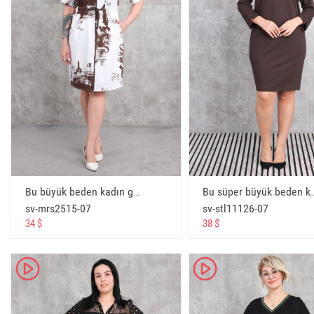
интернет-магазин одежды оптом
متجر لبيع الملابس عبر الإنترنت بالجملة
Toptan 24 çevrimiçi giyim mağazası
wholesale 24 online clothing store
оптом 24 интернет магазин одежды
البيع بالجملة 24 متجر لبيع الملابس عبر الإنترنت
monroe giyim toptan
monroe clothing wholesale
Bu büyük beden kadın günlük elbise, modern ve şık bir tasarıma sahiptir. Elbisenin rengi kahverengi ve beyaz karışımı olup, üzerindeki desenler sayesinde dikkat çekici bir görünüm sağlar. Elbisenin kısa kollu ve ön kısmında fermuarlı bir yapısı vardır. Bel kısmında ise ince bir kuşak detayına sahiptir. Beden seçenekleri arasında 44, 46, 48 ve 50 bulunmaktadır. Kumaş içeriği %65 pamuk, %30 polyester ve %5 elastandan oluşmaktadır. Bu karışım sayesinde elbise hem rahat hem de dayanıklıdır. Günlük kullanım için ideal olan bu elbise, aynı zamanda şık topuklu ayakkabılarla kombine edilebilir. - Kahverengi
Bu süper büyük beden kadın elbisesi, kahverengi renkte ve zarif bir görünüme sahiptir. Elbise, 50, 52, 54 ve 56 beden seçenekleriyle sunulmaktadır, böylece her vücut tipine uygun bir bedeni bulunmaktadır. Kumaş içeriği %75 Polyester, %20 Pamuk ve %5 Likra’dan oluşmakta olup, bu bileşim esneklik s
монро одежда оптом
sv-mrs2515-07
sv-stl11126-07
ملابس مونرو بالجملة
34 $
38 $
Toptan bayan giyim novosibirsk
wholesale womens clothing novosibirsk
K
K
женская одежда оптов новосибирск
ملابس نسائية بالجملة نوفوسيبيرسك