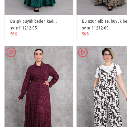
تي شيرت نسائي
Kadın iç giyimi
Womens underwear
Bu şık büyük beden kadın uzun elbise, zarafeti ve konforu bir araya getiriyor. Elbise, yeşil rengi ve desenli kumaşı ile dikkat çekiyor. Uzun kollu ve tam boy tasarımıyla her mevsimde rahatlıkla giyilebilecek bir parça. Düğme detayları ve belindeki ince kemer, elbiseye şıklık katıyor. Elbise, 42, 44, 46 ve 48 beden seçenekleriyle sunuluyor. %100 pamuk kumaş içeriği ile cildinize dost ve nefes alabilir özellikte. Bu elbiseyle her ortamda fark yaratabilirsiniz. - Yeşil
Женское нижнее белье
sv-stl11212-05
sv-stl11212-09
56 $
56 $
الملابس الداخلية النسائية
Kadın Spor Giyim
K
K
Womens Sportswear
Женская спортивная одежда
ملابس رياضية نسائية
Kadın Büyük Beden
Womens Plus Size
Женский плюс размер
المرأة زائد الحجم
Kadın Büyük Beden