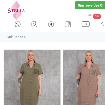
Giriş veya Üye Ol
$ 0
Büyük Beden >
stella shop
stellashop
sveltostella
svelto stella
toptan
wholesale
оптовая
بالجملة