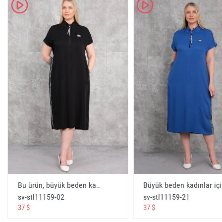
K
K
стелла одежда турция официальный сайт
الموقع الرسمي لملابس ستيلا تركيا
Salvezza , Santa Clara , Jazz Line , Sementa Tekstil Lal
Andorra
büyük beden kadın giyim stella markası
big size women clothing stella brand
женская одежда большого размера stella brand
ملابس نسائية كبيرة الحجم ماركة ستيلا
B&G Store, Bagiza Toptan Tesettür Giyim, Romano Bott
Sharbet
stella online toptan satış websitesi
stella online wholesale website
Bu ürün, büyük beden kadınlar için tasarlanmış bir günlük elbisedir. Elbise, şıklığı ve rahatlığı bir arada sunarak günlük kullanım için idealdir. Siyah renkte olan bu elbise, her türlü aksesuar ve ayakkabı ile kolayca kombinlenebilir. Elbisenin bedeni seçenekleri 42, 44, 46 ve 48 olup, her bedene uyum sağlar. Kumaş içeriği %75 Pamuk, %20 Polyester ve %5 Likradan oluşmaktadır, bu da elbiseye hem rahatlık hem de esneklik kazandırır. Ön kısmında fermuarlı bir detay ve yanlarda şeritler bulunmaktadır. - Siyah
Büyük beden kadınlar için
стелла онлайн оптовый сайт
sv-stl11159-02
sv-stl11159-21
موقع ستيلا للبيع بالجملة على الإنترنت stella
37 $
37 $