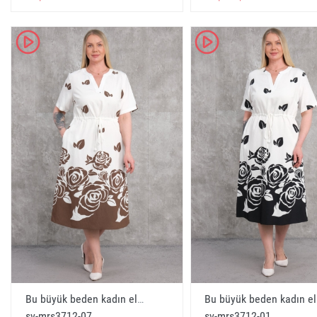
женская одежда оптом новосибирск
ملابس نسائية بالجملة نوفوسيبيرسك
K
K
bayan moda giyim türkiye
fashionable womens clothing wholesale from the man
turkey
модная женская одежда оптом от производителя 
بس نسائية عصرية بالجملة من الشركة المصنعة تركيا
bayan giyim bishkek üreticiden toptan satış
womens clothing bishkek wholesale from the manufac
женская одежда бишкек оптом от производителя
ملابس نسائية bishkek بالجملة من الشركة المصنعة
bayan triko toptan satışı
womens knitwear wholesale
женский трикотаж оптом
Bu büyük beden kadın elbisesi kahverengi renktedir ve %100 viskon kumaştan üretilmiştir. Elbise modellerinin beden seçenekleri 42, 44, 46 ve 48dir. Mankenin üzerinde görülen elbise, rahat ve şık görünümüyle dikkat çekiyor. Elbisenin üst kısmında V yaka detayı bulunmakta olup, beli bağcıklı bir tasarıma sahiptir. Kahverengi zemin üzerine yerleştirilen büyük çiçek desenleri elbiseye zarif bir hava katmaktadır. Arkadan bakıldığında elbisenin deseni ve geniş kesimi dikkat çekmektedir. - Kahverengi
Bu büyük beden kadın 
sv-mrs3712-07
sv-mrs3712-01