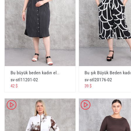
bayan-bahçıvan -istanbul -fileo
women's clothing wholesale -big size women-internet -
fashionable -moscow -novosibirsk -official -plussize 
gardener -site -istanbul -fileo
женская одежда оптом -больший -интернет -магаз
-модный -москва -новосибирск -официальный -раз
-садовод -сайт -стамбул -филео
ابس نسائية بالجملة - حجم كبير للنساء - انترنت - متجر
 موسكو - نوفوسيبيرسك - رسمي - نسائي زائد الحجم
جاردنر - موقع - اسطنبول - فيليو
Bu büyük beden kadın elbisesi, şık ve rahat bir seçenek sunar. Siyah renkte olup, ince beyaz çizgileri ile modern bir görünüm kazanmıştır. Elbisenin önü tamamen düğmelidir ve kısa kolludur. Yaka kısmı klasik bir stile sahiptir. Beden seçenekleri 42, 44, 46 ve 48dir. Kumaş içeriği %80 pamuk ve %20 polyester olup, hem konforlu hem de dayanıklıdır. - Siyah
Bu şık Büyük Beden k
sv-stl11201-02
sv-stl20176-02
Beyaz Rusya giyim toptan + ve perakende
42 $
39 $
Belarusian clothing wholesale + and retail
белорусская одежда оптом +и розницу
K
K
ملابس بيلاروسية بالجملة + والتجزئة
online giyim mağazası toptan
online clothing store wholesale