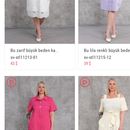
оптом женское платье
الجمله لباس المرأة
Wholesale büyük beden
Wholesale large size
Оптом большой размер
الجملة الكبيرة الحجم
Bu zarif büyük beden kadın elbisesi, feminen ve şık bir görünüm sunar. Elbisenin rengi beyaz olup, beden seçenekleri 42, 44, 46 ve 48dir. Elbisenin kumaş içeriği %75 pamuk, %20 polyester ve %5 likradan oluşmaktadır, bu da elbisenin hem rahat hem de esnek olmasını sağlar. Elbisenin ön ve arka yüzü detaylı bir dantel işlemeye sahiptir ve V yaka detayı ile tamamlanmıştır. Kolları kısa ve kabarık bir görünüme sahip olup, zarif bir hava katar. Günlük kullanımda veya özel günlerde tercih edilebilecek bu elbise, her durumda zarafetinizi ön plana çıkarır. - Beyaz
sv-stl11213-01
sv-stl11215-12
toptan battal elbiseler
43 $
39 $
Wholesale battal dresses
Платья баталь
K
K
فساتين باتل بالجمله
online alışveriş
online shopping
Онлайн шоппинг
التسوق عبر الانترنت