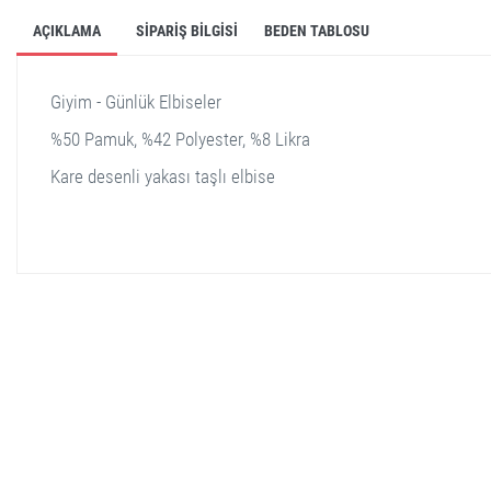
AÇIKLAMA
SIPARIŞ BILGISI
BEDEN TABLOSU
Giyim - Günlük Elbiseler
%50 Pamuk, %42 Polyester, %8 Likra
Kare desenli yakası taşlı elbise
stella shop
stellashop
sveltostella