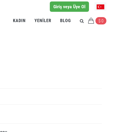
Giriş veya Üye Ol
KADIN
YENILER
BLOG
$ 0