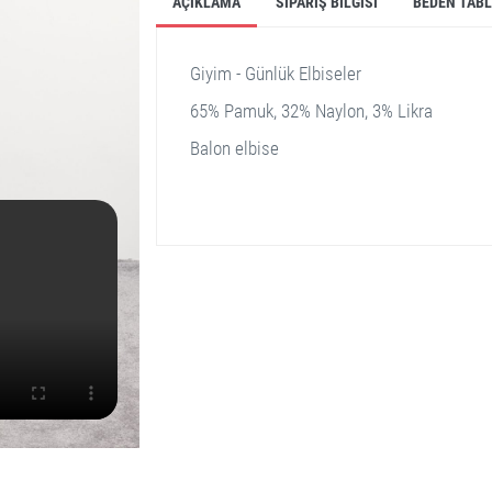
AÇIKLAMA
SIPARIŞ BILGISI
BEDEN TAB
Giyim - Günlük Elbiseler
65% Pamuk, 32% Naylon, 3% Likra
Balon elbise