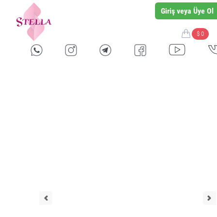
Giriş veya Üye Ol
$ 0