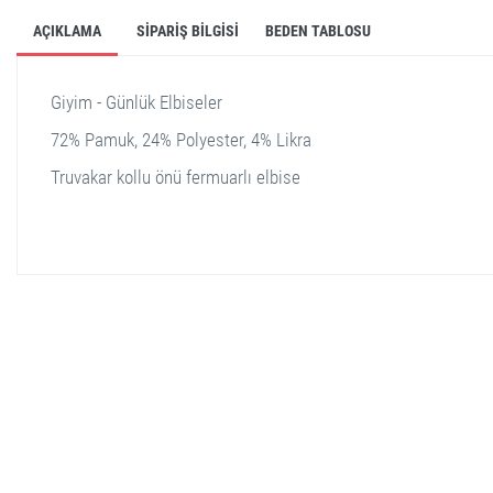
AÇIKLAMA
SIPARIŞ BILGISI
BEDEN TABLOSU
Giyim - Günlük Elbiseler
72% Pamuk, 24% Polyester, 4% Likra
Truvakar kollu önü fermuarlı elbise
stella shop
stellashop
sveltostella