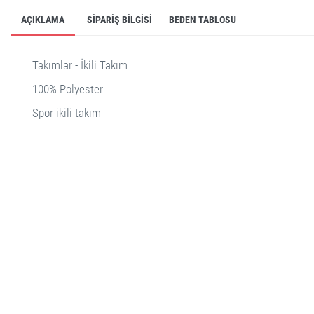
AÇIKLAMA
SIPARIŞ BILGISI
BEDEN TABLOSU
Takımlar - İkili Takım
100% Polyester
Spor ikili takım
stella shop
stellashop
sveltostella