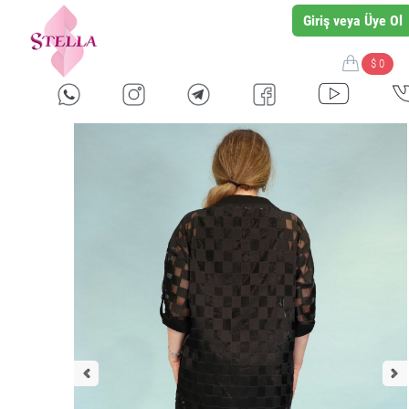
Giriş veya Üye Ol
$ 0