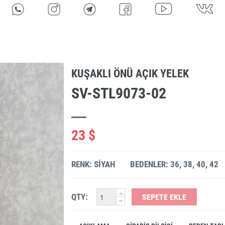
KUŞAKLI ÖNÜ AÇIK YELEK
SV-STL9073-02
23 $
RENK: SIYAH
BEDENLER: 36, 38, 40, 42
QTY:
SEPETE EKLE