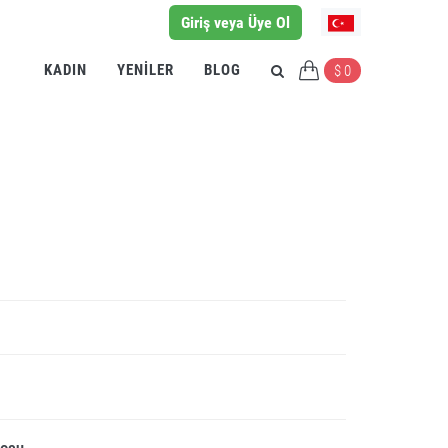
Giriş veya Üye Ol
KADIN
YENILER
BLOG
$ 0