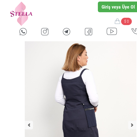
Giriş veya Üye Ol
$ 0