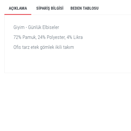
AÇIKLAMA
SIPARIŞ BILGISI
BEDEN TABLOSU
Giyim - Günlük Elbiseler
72% Pamuk, 24% Polyester, 4% Likra
Ofis tarz etek gömlek ikili takım
stella shop
stellashop
sveltostella