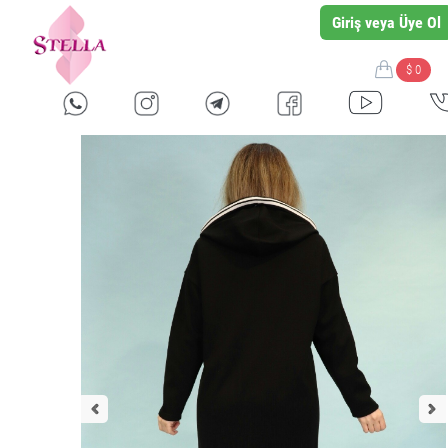
Giriş veya Üye Ol
$ 0