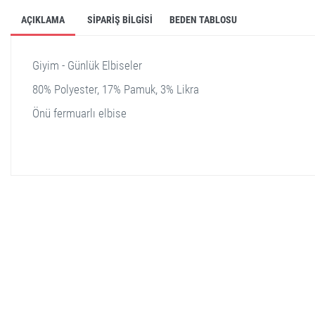
AÇIKLAMA
SIPARIŞ BILGISI
BEDEN TABLOSU
Giyim - Günlük Elbiseler
80% Polyester, 17% Pamuk, 3% Likra
Önü fermuarlı elbise
stella shop
stellashop
sveltostella