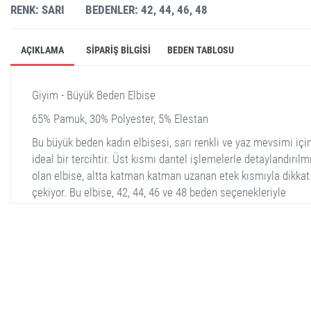
RENK: SARI
BEDENLER: 42, 44, 46, 48
AÇIKLAMA
SIPARIŞ BILGISI
BEDEN TABLOSU
Giyim - Büyük Beden Elbise
65% Pamuk, 30% Polyester, 5% Elestan
Bu büyük beden kadın elbisesi, sarı renkli ve yaz mevsimi içi
ideal bir tercihtir. Üst kısmı dantel işlemelerle detaylandırılm
olan elbise, altta katman katman uzanan etek kısmıyla dikkat
çekiyor. Bu elbise, 42, 44, 46 ve 48 beden seçenekleriyle
sunulmaktadır. Kumaş içeriği %65 pamuk, %30 polyester ve 
elastan olup, hem rahatlık hem de esneklik sağlar. Çekici dan
detayı ve canlı rengi ile bu elbise, hem günlük kullanım için 
de özel günler için mükemmel bir seçimdir.
stella shop
stellashop