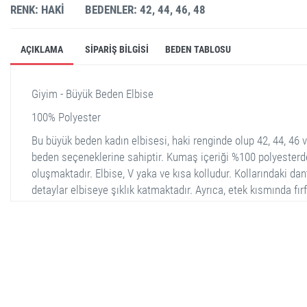
RENK: HAKI
BEDENLER: 42, 44, 46, 48
AÇIKLAMA
SIPARIŞ BILGISI
BEDEN TABLOSU
Giyim - Büyük Beden Elbise
100% Polyester
Bu büyük beden kadın elbisesi, haki renginde olup 42, 44, 46 
beden seçeneklerine sahiptir. Kumaş içeriği %100 polyester
oluşmaktadır. Elbise, V yaka ve kısa kolludur. Kollarındaki dan
detaylar elbiseye şıklık katmaktadır. Ayrıca, etek kısmında fırfı
bir tasarım bulunmaktadır.
stella shop
stellashop