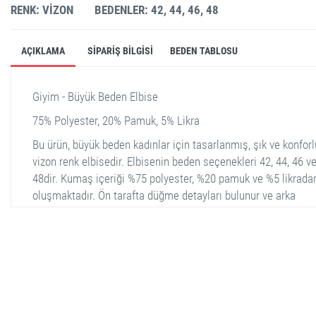
RENK: VIZON
BEDENLER: 42, 44, 46, 48
AÇIKLAMA
SIPARIŞ BILGISI
BEDEN TABLOSU
Giyim - Büyük Beden Elbise
75% Polyester, 20% Pamuk, 5% Likra
Bu ürün, büyük beden kadınlar için tasarlanmış, şık ve konforl
vizon renk elbisedir. Elbisenin beden seçenekleri 42, 44, 46 v
48dir. Kumaş içeriği %75 polyester, %20 pamuk ve %5 likrada
oluşmaktadır. Ön tarafta düğme detayları bulunur ve arka
kısmında modern bir kesim yer alır. Kısa kollu modeli ve nefe
alabilen kumaşıyla günlük kullanım için idealdir.
stella shop
stellashop