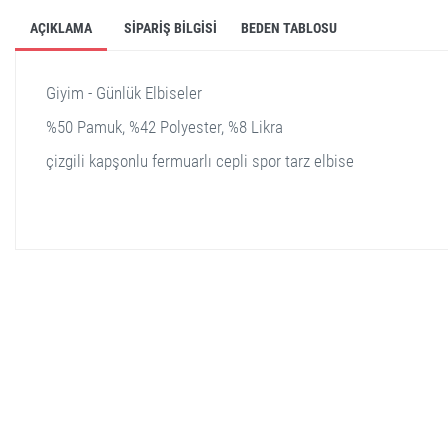
AÇIKLAMA
SIPARIŞ BILGISI
BEDEN TABLOSU
Giyim - Günlük Elbiseler
%50 Pamuk, %42 Polyester, %8 Likra
çizgili kapşonlu fermuarlı cepli spor tarz elbise
stella shop
stellashop
sveltostella