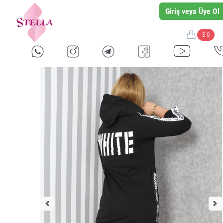
Giriş veya Üye Ol
$ 0