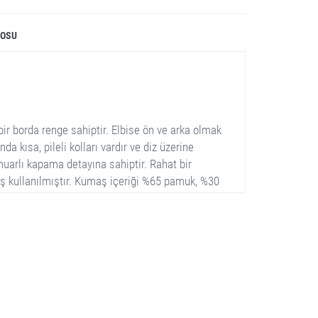
LOSU
 bir borda renge sahiptir. Elbise ön ve arka olmak
a kısa, pileli kolları vardır ve diz üzerine
muarlı kapama detayına sahiptir. Rahat bir
aş kullanılmıştır. Kumaş içeriği %65 pamuk, %30
Beden seçenekleri arasında 44, 46, 48 ve 50