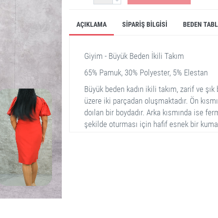
AÇIKLAMA
SIPARIŞ BILGISI
BEDEN TAB
Giyim - Büyük Beden İkili Takım
65% Pamuk, 30% Polyester, 5% Elestan
Büyük beden kadın ikili takım, zarif ve şık
üzere iki parçadan oluşmaktadır. Ön kısmınd
doılan bir boydadır. Arka kısmında ise fer
şekilde oturması için hafif esnek bir kum
polyester ve %5 elastandan oluşmaktadır. 
bulunmaktadır.