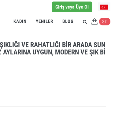
Giriş veya Üye Ol
KADIN
YENILER
BLOG
$ 0
 ŞIKLIĞI VE RAHATLIĞI BIR ARADA SUN
Z AYLARINA UYGUN, MODERN VE ŞIK BI