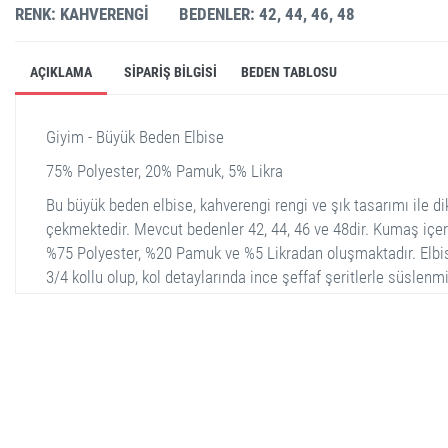
RENK: KAHVERENGI
BEDENLER: 42, 44, 46, 48
AÇIKLAMA
SIPARIŞ BILGISI
BEDEN TABLOSU
Giyim - Büyük Beden Elbise
75% Polyester, 20% Pamuk, 5% Likra
Bu büyük beden elbise, kahverengi rengi ve şık tasarımı ile di
çekmektedir. Mevcut bedenler 42, 44, 46 ve 48dir. Kumaş içer
%75 Polyester, %20 Pamuk ve %5 Likradan oluşmaktadır. Elbi
3/4 kollu olup, kol detaylarında ince şeffaf şeritlerle süslenmi
Yuvarlak yakası ve V şekli verilmiş dantel detayları da
bulunmaktadır. Rahat kesimi sayesinde gün boyu konfor suna
farklı ortamlar için uygun şıklık sağlar.
stella shop
stellashop