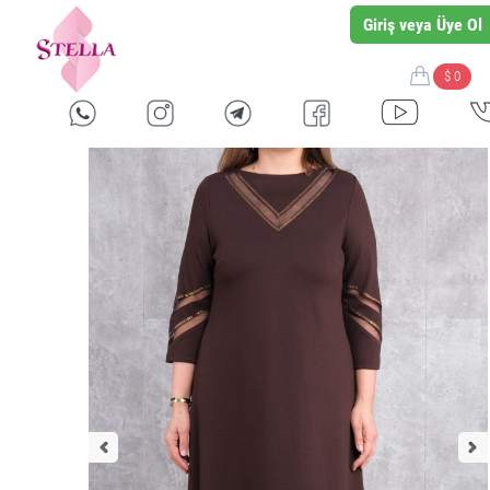
Giriş veya Üye Ol
$ 0