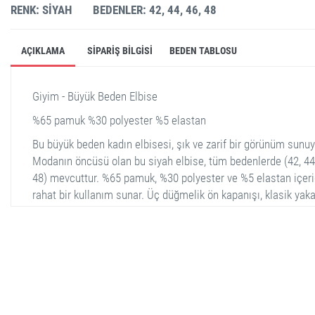
RENK: SIYAH
BEDENLER: 42, 44, 46, 48
AÇIKLAMA
SIPARIŞ BILGISI
BEDEN TABLOSU
Giyim - Büyük Beden Elbise
%65 pamuk %30 polyester %5 elastan
Bu büyük beden kadın elbisesi, şık ve zarif bir görünüm sunuy
Modanın öncüsü olan bu siyah elbise, tüm bedenlerde (42, 44,
48) mevcuttur. %65 pamuk, %30 polyester ve %5 elastan içeriğ
rahat bir kullanım sunar. Üç düğmelik ön kapanışı, klasik yak
detayı ve diz üstü uzunluğu ile sofistike bir tarza sahiptir. Ar
ise tam kapalı bir görünüm vardır. Hem günlük hem de özel
etkinlikler için ideal bir seçimdir.
stella shop
stellashop