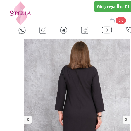
Giriş veya Üye Ol
$ 0