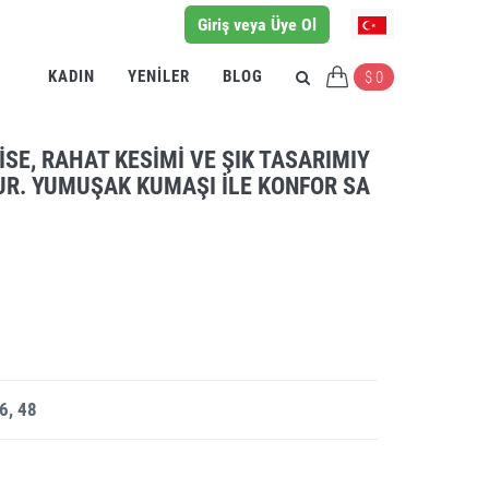
Giriş veya Üye Ol
KADIN
YENILER
BLOG
$ 0
SE, RAHAT KESIMI VE ŞIK TASARIMIY
R. YUMUŞAK KUMAŞI ILE KONFOR SA
6, 48