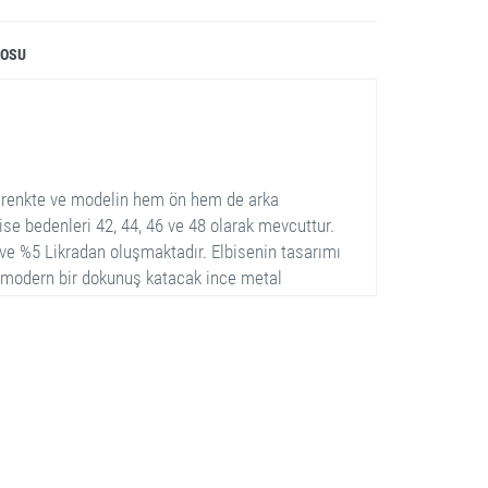
LOSU
i renkte ve modelin hem ön hem de arka
ise bedenleri 42, 44, 46 ve 48 olarak mevcuttur.
e %5 Likradan oluşmaktadır. Elbisenin tasarımı
ne modern bir dokunuş katacak ince metal
luğundadır ve kollar hafif bileklerde
anım için rahat hem de şık bir görünüm sunar.