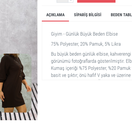
AÇIKLAMA
SIPARIŞ BILGISI
BEDEN TAB
Giyim - Günlük Büyük Beden Elbise
75% Polyester, 20% Pamuk, 5% Likra
Bu büyük beden günlük elbise, kahvereng
görünümü fotoğraflarda gösterilmiştir. Elb
Kumaş içeriği %75 Polyester, %20 Pamuk v
basit ve şıktır; önü hafif V yaka ve üzeri
detaylarla süslenmiştir. Üç çeyrek kol uzun
toparlanmıştır. Bu elbise hem günlük kull