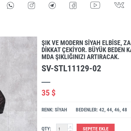
ŞIK VE MODERN SIYAH ELBISE, Z
DIKKAT ÇEKIYOR. BÜYÜK BEDEN 
MDA ŞIKLIĞINIZI ARTIRACAK.
SV-STL11129-02
35 $
RENK: SIYAH
BEDENLER: 42, 44, 46, 48
QTY:
SEPETE EKLE