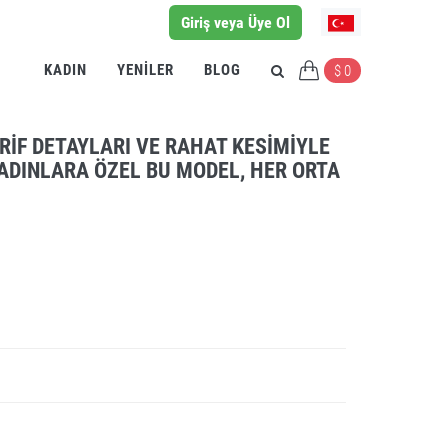
Giriş veya Üye Ol
KADIN
YENILER
BLOG
$ 0
ARIF DETAYLARI VE RAHAT KESIMIYLE
KADINLARA ÖZEL BU MODEL, HER ORTA