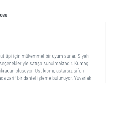
LOSU
cut tipi için mükemmel bir uyum sunar. Siyah
n seçenekleriyle satışa sunulmaktadır. Kumaş
kradan oluşuyor. Üst kısmı, astarsız şifon
ında zarif bir dantel işleme bulunuyor. Yuvarlak
hava katıyor. Sade fakat şık tasarımı, hem
 uygun hale getirirken, rahat kesimi sayesinde