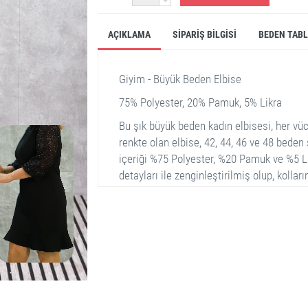
AÇIKLAMA
SIPARIŞ BILGISI
BEDEN TAB
Giyim - Büyük Beden Elbise
75% Polyester, 20% Pamuk, 5% Likra
Bu şık büyük beden kadın elbisesi, her vü
renkte olan elbise, 42, 44, 46 ve 48 bede
içeriği %75 Polyester, %20 Pamuk ve %5 Li
detayları ile zenginleştirilmiş olup, kollar
yaka ve geniş kolları elbiseye modern bir 
günlük kullanım hem de özel davetler için
tüm gün konfor sunuyor.