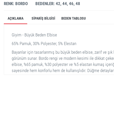
RENK: BORDO
BEDENLER: 42, 44, 46, 48
AÇIKLAMA
SIPARIŞ BILGISI
BEDEN TABLOSU
Giyim - Büyük Beden Elbise
65% Pamuk, 30% Polyester, 5% Elestan
Bayanlar için tasarlanmış bu büyük beden elbise, zarif ve şık 
görünüm sunar. Bordo rengi ve modern kesimi ile dikkat çeke
elbise, %65 pamuk, %30 polyester ve %5 elastan kumaş içeri
sayesinde hem konforlu hem de kullanışlıdır. Düğme detaylar
hareketlilik kazanan elbise, 42, 44, 46 ve 48 beden seçenekleri
sunulmaktadır. Üççeyrek kol boyu ve vücuda oturan yapısı,
kullanıcısına hem rahatlık hem de şıklık sağlıyacak niteliktedi
stella shop
stellashop