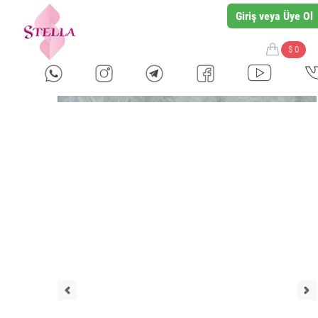
Giriş veya Üye Ol
$ 0