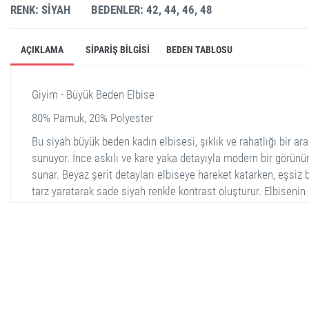
RENK: SIYAH
BEDENLER: 42, 44, 46, 48
AÇIKLAMA
SIPARIŞ BILGISI
BEDEN TABLOSU
Giyim - Büyük Beden Elbise
80% Pamuk, 20% Polyester
Bu siyah büyük beden kadın elbisesi, şıklık ve rahatlığı bir ar
sunuyor. İnce askılı ve kare yaka detayıyla modern bir görün
sunar. Beyaz şerit detayları elbiseye hareket katarken, eşsiz b
tarz yaratarak sade siyah renkle kontrast oluşturur. Elbisenin
geniş kesimi sayesinde bedeninizi rahatsız etmeden sarar ve
özgürce hareket etmenizi sağlar. Kumaş içeriği %80 pamuk v
%20 polyester olup, nefes alabilir ve dayanıklıdır. Beden
seçenekleri 42, 44, 46 ve 48 olarak mevcuttur.
stella shop
stellashop