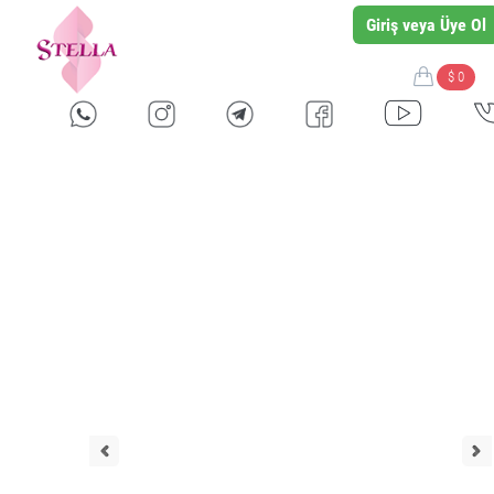
Giriş veya Üye Ol
$ 0