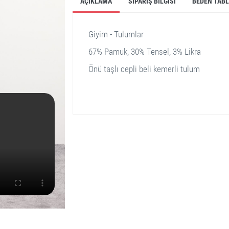
AÇIKLAMA
SIPARIŞ BILGISI
BEDEN TAB
Giyim - Tulumlar
67% Pamuk, 30% Tensel, 3% Likra
Önü taşlı cepli beli kemerli tulum