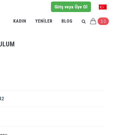
Giriş veya Üye Ol
KADIN
YENILER
BLOG
$ 0
TULUM
42