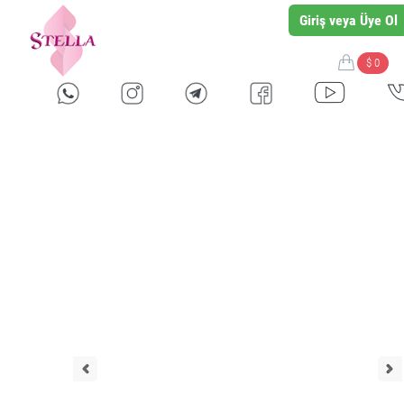
Giriş veya Üye Ol
$ 0