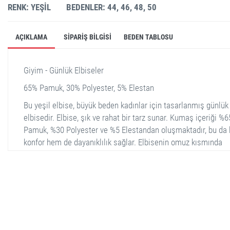
RENK: YEŞIL
BEDENLER: 44, 46, 48, 50
AÇIKLAMA
SIPARIŞ BILGISI
BEDEN TABLOSU
Giyim - Günlük Elbiseler
65% Pamuk, 30% Polyester, 5% Elestan
Bu yeşil elbise, büyük beden kadınlar için tasarlanmış günlük 
elbisedir. Elbise, şık ve rahat bir tarz sunar. Kumaş içeriği %6
Pamuk, %30 Polyester ve %5 Elestandan oluşmaktadır, bu da
konfor hem de dayanıklılık sağlar. Elbisenin omuz kısmında
bulunan çiçek detayları ve fırfırlı eteği, şıklığına şıklık katmak
44, 46, 48 ve 50 beden seçenekleri ile sunulmaktadır.
stella shop
stellashop