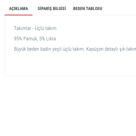
AÇIKLAMA
SIPARIŞ BILGISI
BEDEN TABLOSU
Takımlar - Üçlü takım
95% Pamuk, 5% Likra
Büyük beden kadın yeşil üçlü takım. Kapüşon detaylı şık takı
stella shop
stellashop
sveltostella