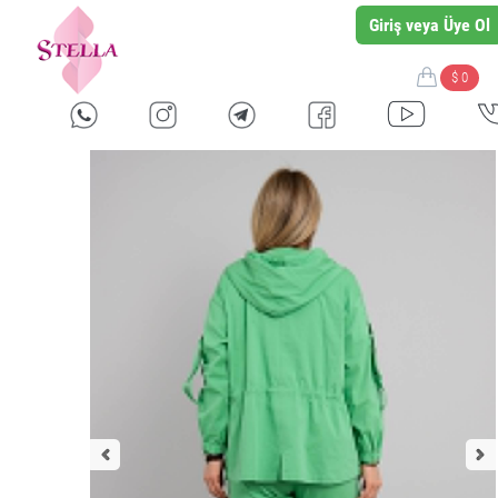
Giriş veya Üye Ol
$ 0