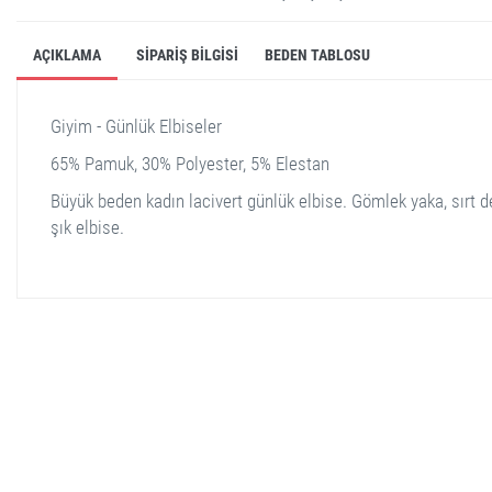
AÇIKLAMA
SIPARIŞ BILGISI
BEDEN TABLOSU
Giyim - Günlük Elbiseler
65% Pamuk, 30% Polyester, 5% Elestan
Büyük beden kadın lacivert günlük elbise. Gömlek yaka, sırt d
şık elbise.
stella shop
stellashop