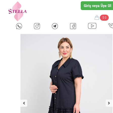
Giriş veya Üye Ol
$ 0