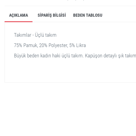
AÇIKLAMA
SIPARIŞ BILGISI
BEDEN TABLOSU
Takımlar - Üçlü takım
75% Pamuk, 20% Polyester, 5% Likra
Büyük beden kadın haki üçlü takım. Kapüşon detaylı şık takım
stella shop
stellashop