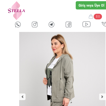
Giriş veya Üye Ol
$ 0