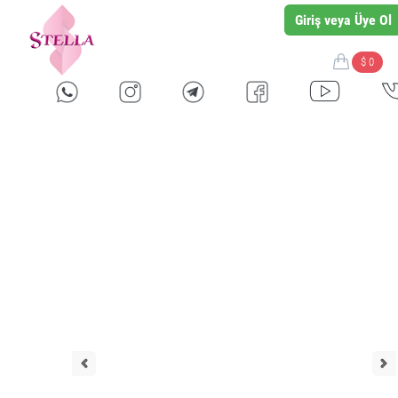
Giriş veya Üye Ol
$ 0