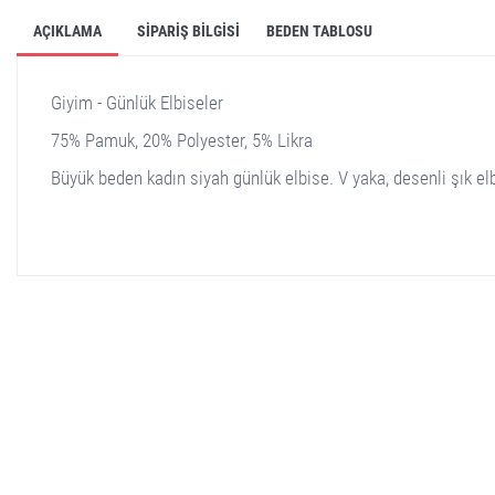
AÇIKLAMA
SIPARIŞ BILGISI
BEDEN TABLOSU
Giyim - Günlük Elbiseler
75% Pamuk, 20% Polyester, 5% Likra
Büyük beden kadın siyah günlük elbise. V yaka, desenli şık el
stella shop
stellashop
sveltostella