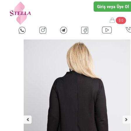
Giriş veya Üye Ol
$ 0