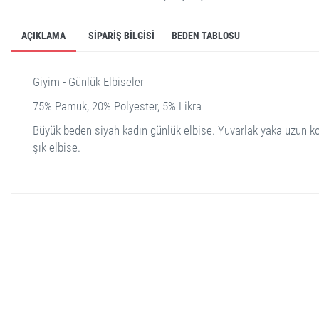
AÇIKLAMA
SIPARIŞ BILGISI
BEDEN TABLOSU
Giyim - Günlük Elbiseler
75% Pamuk, 20% Polyester, 5% Likra
Büyük beden siyah kadın günlük elbise. Yuvarlak yaka uzun ko
şık elbise.
stella shop
stellashop