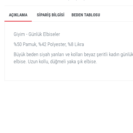
AÇIKLAMA
SIPARIŞ BILGISI
BEDEN TABLOSU
Giyim - Günlük Elbiseler
%50 Pamuk, %42 Polyester, %8 Likra
Büyük beden siyah yanları ve kolları beyaz şeritli kadın günlü
elbise. Uzun kollu, düğmeli yaka şık elbise.
stella shop
stellashop