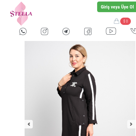
Giriş veya Üye Ol
$ 0