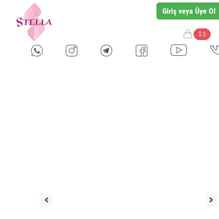
Giriş veya Üye Ol
$ 0