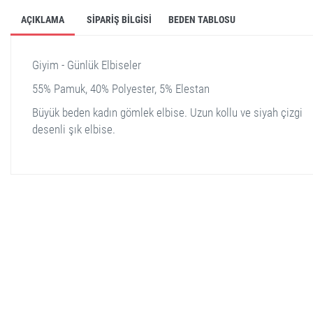
AÇIKLAMA
SIPARIŞ BILGISI
BEDEN TABLOSU
Giyim - Günlük Elbiseler
55% Pamuk, 40% Polyester, 5% Elestan
Büyük beden kadın gömlek elbise. Uzun kollu ve siyah çizgi
desenli şık elbise.
stella shop
stellashop
sveltostella