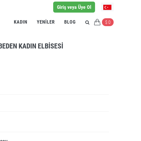
Giriş veya Üye Ol
KADIN
YENILER
BLOG
$ 0
BEDEN KADIN ELBISESI