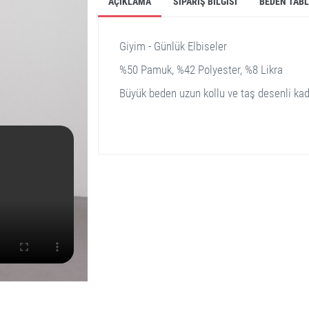
AÇIKLAMA
SIPARIŞ BILGISI
BEDEN TAB
Giyim - Günlük Elbiseler
%50 Pamuk, %42 Polyester, %8 Likra
Büyük beden uzun kollu ve taş desenli kadı