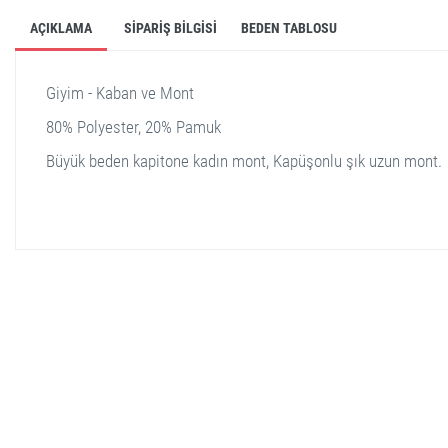
AÇIKLAMA
SIPARIŞ BILGISI
BEDEN TABLOSU
Giyim - Kaban ve Mont
80% Polyester, 20% Pamuk
Büyük beden kapitone kadın mont, Kapüşonlu şık uzun mont.
stella shop
stellashop
sveltostella