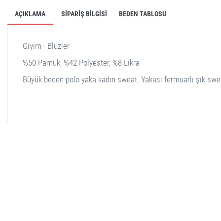
AÇIKLAMA
SIPARIŞ BILGISI
BEDEN TABLOSU
Giyim - Bluzler
%50 Pamuk, %42 Polyester, %8 Likra
Büyük beden polo yaka kadın sweat. Yakası fermuarlı şık swe
stella shop
stellashop
sveltostella