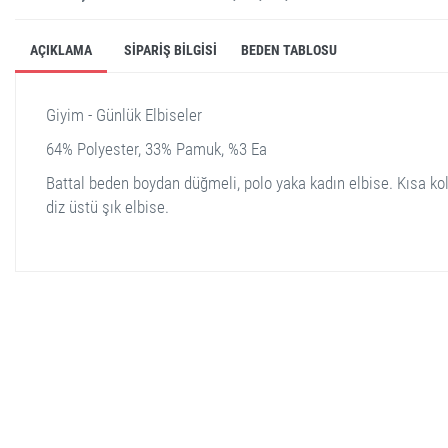
AÇIKLAMA
SIPARIŞ BILGISI
BEDEN TABLOSU
Giyim - Günlük Elbiseler
64% Polyester, 33% Pamuk, %3 Ea
Battal beden boydan düğmeli, polo yaka kadın elbise. Kısa kol
diz üstü şık elbise.
stella shop
stellashop