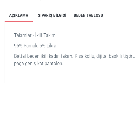
AÇIKLAMA
SIPARIŞ BILGISI
BEDEN TABLOSU
Takımlar - İkili Takım
95% Pamuk, 5% Likra
Battal beden ikili kadın takım. Kısa kollu, dijital baskılı tişört.
paça geniş kot pantolon.
stella shop
stellashop