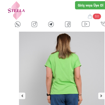
Giriş veya Üye Ol
$ 0