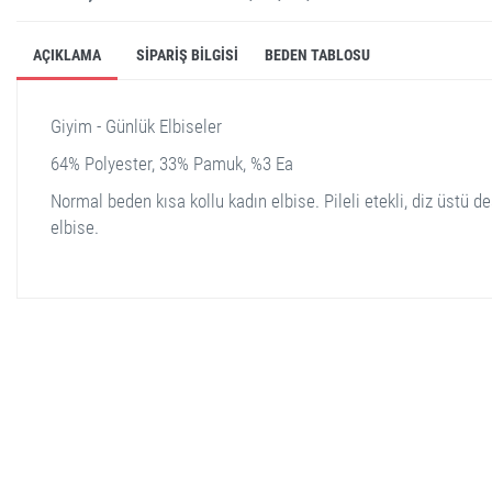
AÇIKLAMA
SIPARIŞ BILGISI
BEDEN TABLOSU
Giyim - Günlük Elbiseler
64% Polyester, 33% Pamuk, %3 Ea
Normal beden kısa kollu kadın elbise. Pileli etekli, diz üstü de
elbise.
stella shop
stellashop