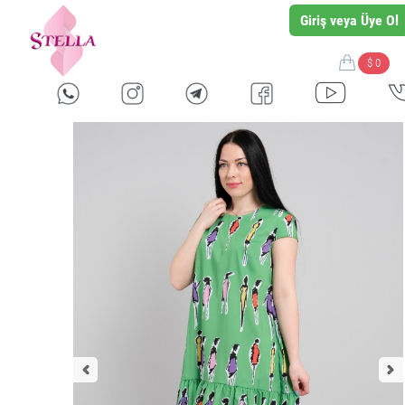
Giriş veya Üye Ol
$ 0