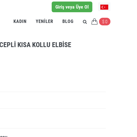
Giriş veya Üye Ol
KADIN
YENILER
BLOG
$ 0
CEPLI KISA KOLLU ELBISE