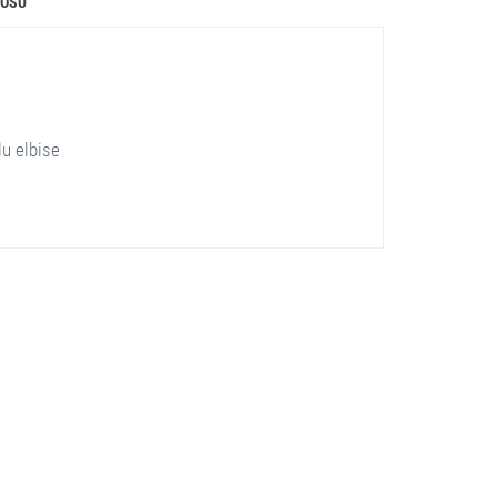
LOSU
lu elbise