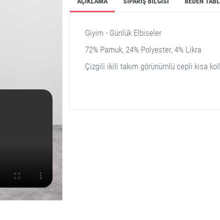
AÇIKLAMA
SIPARIŞ BILGISI
BEDEN TAB
Giyim - Günlük Elbiseler
72% Pamuk, 24% Polyester, 4% Likra
Çizgili ikili takım görünümlü cepli kısa kol