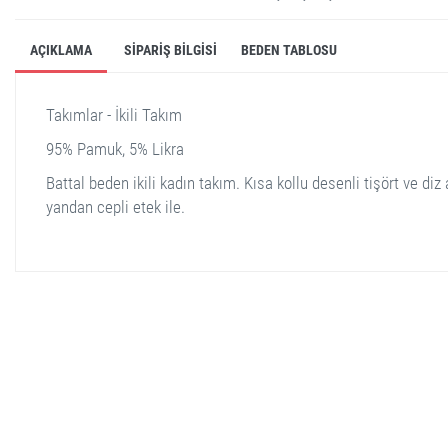
AÇIKLAMA
SIPARIŞ BILGISI
BEDEN TABLOSU
Takımlar - İkili Takım
95% Pamuk, 5% Likra
Battal beden ikili kadın takım. Kısa kollu desenli tişört ve diz a
yandan cepli etek ile.
stella shop
stellashop