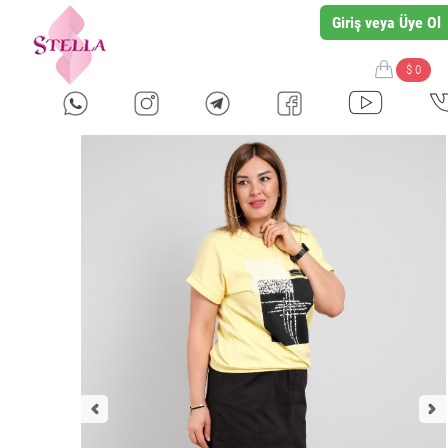
Giriş veya Üye Ol
$ 0