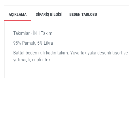
AÇIKLAMA
SIPARIŞ BILGISI
BEDEN TABLOSU
Takımlar - İkili Takım
95% Pamuk, 5% Likra
Battal beden ikili kadın takım. Yuvarlak yaka desenli tişört ve
yırtmaçlı, cepli etek.
stella shop
stellashop