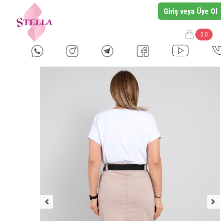
Giriş veya Üye Ol
$ 0