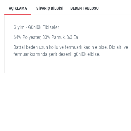
AÇIKLAMA
SIPARIŞ BILGISI
BEDEN TABLOSU
Giyim - Günlük Elbiseler
64% Polyester, 33% Pamuk, %3 Ea
Battal beden uzun kollu ve fermuarlı kadın elbise. Diz altı ve
fermuar kısmında şerit desenli günlük elbise.
stella shop
stellashop
sveltostella