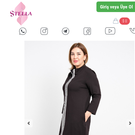
Giriş veya Üye Ol
$ 0