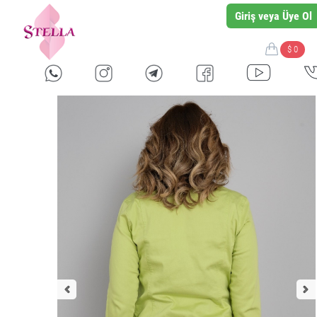
Giriş veya Üye Ol
$ 0