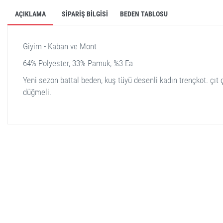
AÇIKLAMA
SIPARIŞ BILGISI
BEDEN TABLOSU
Giyim - Kaban ve Mont
64% Polyester, 33% Pamuk, %3 Ea
Yeni sezon battal beden, kuş tüyü desenli kadın trençkot. çıt ç
düğmeli.
stella shop
stellashop
sveltostella