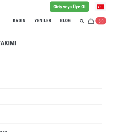
Giriş veya Üye Ol
KADIN
YENILER
BLOG
$ 0
TAKIMI