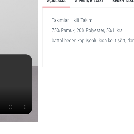
AÇIKLAMA
SIPARIŞ BILGISI
BEDEN TAB
Takımlar - İkili Takım
75% Pamuk, 20% Polyester, 5% Likra
battal beden kapüşonlu kısa kol tişört, da