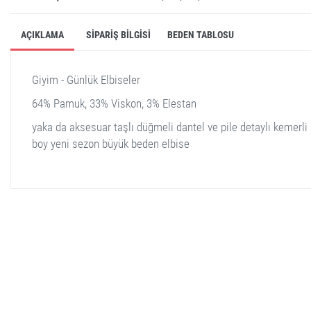
AÇIKLAMA
SIPARIŞ BILGISI
BEDEN TABLOSU
Giyim - Günlük Elbiseler
64% Pamuk, 33% Viskon, 3% Elestan
yaka da aksesuar taşlı düğmeli dantel ve pile detaylı kemerli
boy yeni sezon büyük beden elbise
stella shop
stellashop