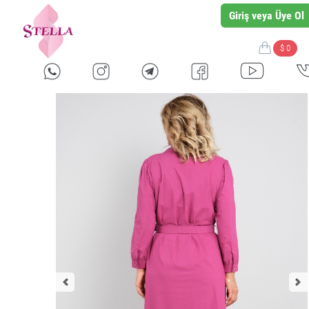
Giriş veya Üye Ol
$ 0