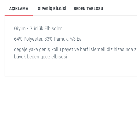
AÇIKLAMA
SIPARIŞ BILGISI
BEDEN TABLOSU
Giyim - Günlük Elbiseler
64% Polyester, 33% Pamuk, %3 Ea
degaje yaka geniş kollu payet ve harf işlemeli diz hizasında z
büyük beden gece elbisesi
stella shop
stellashop
sveltostella