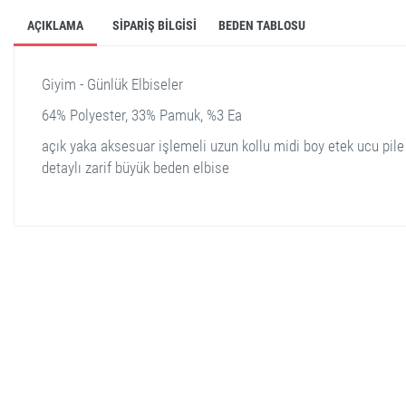
AÇIKLAMA
SIPARIŞ BILGISI
BEDEN TABLOSU
Giyim - Günlük Elbiseler
64% Polyester, 33% Pamuk, %3 Ea
açık yaka aksesuar işlemeli uzun kollu midi boy etek ucu pile
detaylı zarif büyük beden elbise
stella shop
stellashop
sveltostella