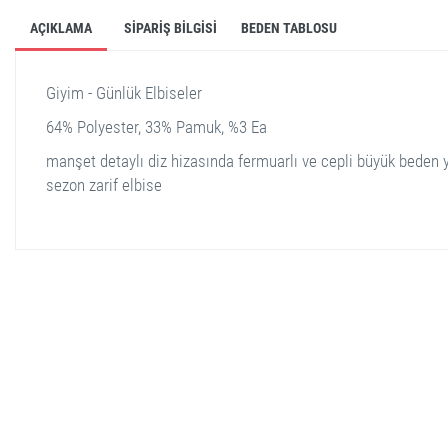
AÇIKLAMA
SIPARIŞ BILGISI
BEDEN TABLOSU
Giyim - Günlük Elbiseler
64% Polyester, 33% Pamuk, %3 Ea
manşet detaylı diz hizasında fermuarlı ve cepli büyük beden 
sezon zarif elbise
stella shop
stellashop
sveltostella