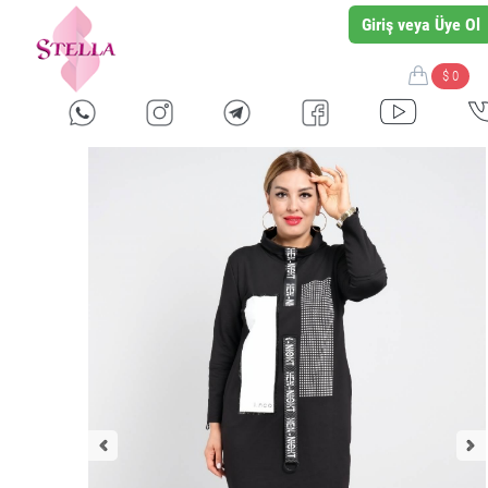
Giriş veya Üye Ol
$ 0