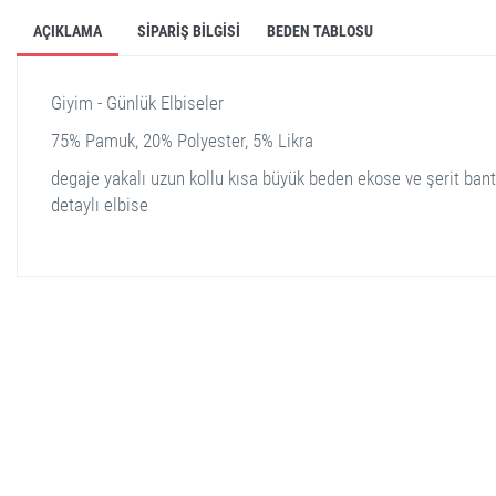
AÇIKLAMA
SIPARIŞ BILGISI
BEDEN TABLOSU
Giyim - Günlük Elbiseler
75% Pamuk, 20% Polyester, 5% Likra
degaje yakalı uzun kollu kısa büyük beden ekose ve şerit bant
detaylı elbise
stella shop
stellashop
sveltostella