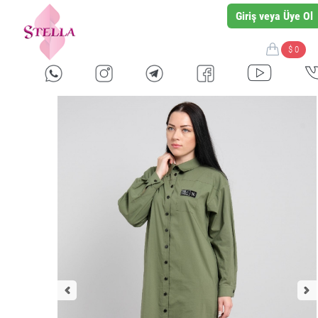
Giriş veya Üye Ol
$ 0