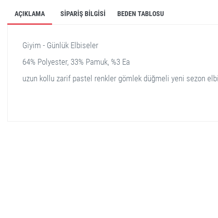
AÇIKLAMA
SIPARIŞ BILGISI
BEDEN TABLOSU
Giyim - Günlük Elbiseler
64% Polyester, 33% Pamuk, %3 Ea
uzun kollu zarif pastel renkler gömlek düğmeli yeni sezon elb
stella shop
stellashop
sveltostella