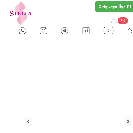
Giriş veya Üye Ol
$ 0