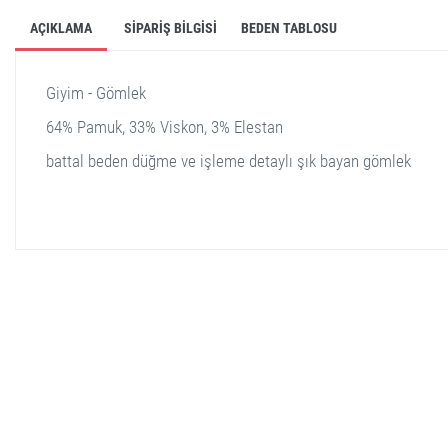
AÇIKLAMA
SIPARIŞ BILGISI
BEDEN TABLOSU
Giyim - Gömlek
64% Pamuk, 33% Viskon, 3% Elestan
battal beden düğme ve işleme detaylı şık bayan gömlek
stella shop
stellashop
sveltostella