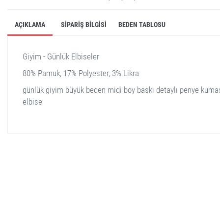
AÇIKLAMA
SIPARIŞ BILGISI
BEDEN TABLOSU
Giyim - Günlük Elbiseler
80% Pamuk, 17% Polyester, 3% Likra
günlük giyim büyük beden midi boy baskı detaylı penye kuma
elbise
stella shop
stellashop