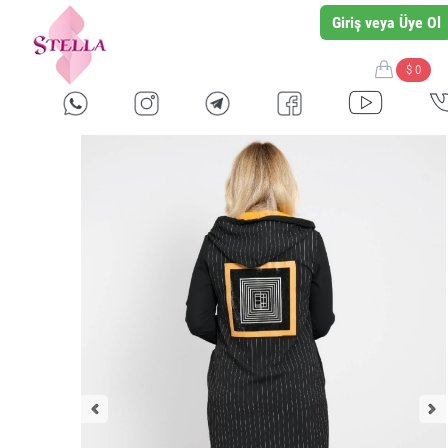
Giriş veya Üye Ol
$ 0