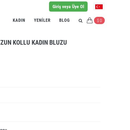
Giriş veya Üye Ol
KADIN
YENILER
BLOG
$ 0
UZUN KOLLU KADIN BLUZU