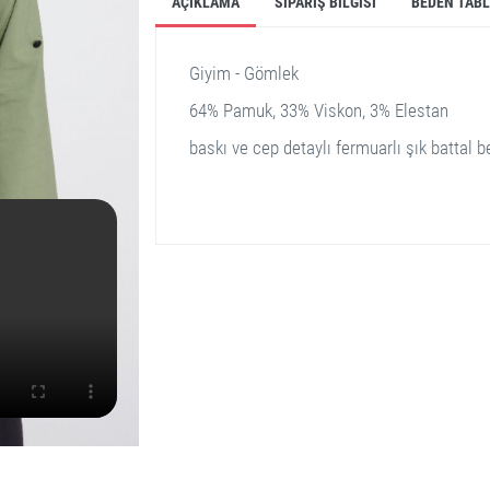
AÇIKLAMA
SIPARIŞ BILGISI
BEDEN TAB
Giyim - Gömlek
64% Pamuk, 33% Viskon, 3% Elestan
baskı ve cep detaylı fermuarlı şık battal