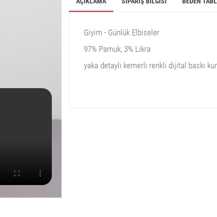
AÇIKLAMA
SIPARIŞ BILGISI
BEDEN TAB
Giyim - Günlük Elbiseler
97% Pamuk, 3% Likra
yaka detaylı kemerli renkli dijital baskı 