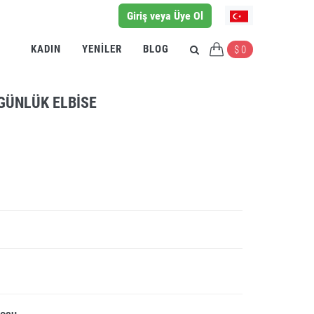
Giriş veya Üye Ol
KADIN
YENILER
BLOG
$ 0
 GÜNLÜK ELBISE